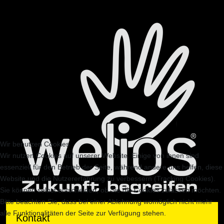
Wir benutzen Cookies
Wir nutzen Cookies auf unserer Website. Einige von ihnen sind
essenziell für den Betrieb der Seite, während andere uns helfen, diese
Website und die Nutzererfahrung zu verbessern (Tracking Cookies).
Sie können selbst entscheiden, ob Sie die Cookies zulassen möchten.
Bitte beachten Sie, dass bei einer Ablehnung womöglich nicht mehr
alle Funktionalitäten der Seite zur Verfügung stehen.
Kontakt